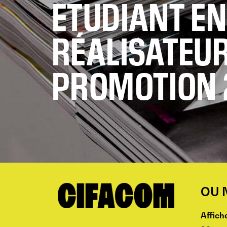
ETUDIANT E
RÉALISATEUR
PROMOTION 
OU 
Affiche