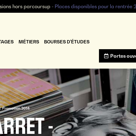
sions hors parcoursup -
Places disponibles pour la rentrée
TAGES
MÉTIERS
BOURSES D'ÉTUDES
Portes ouv
r, Promotion 2014
RRET -