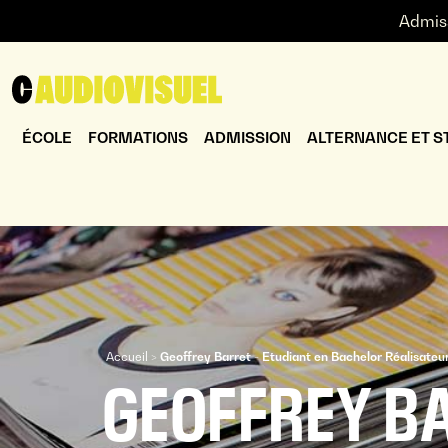
Admis
ÉCOLE
FORMATIONS
ADMISSION
ALTERNANCE ET S
Accueil
>
Geoffrey Barret - Etudiant en Bachelor Réalisateu
Vous êtes ici
GEOFFREY BA