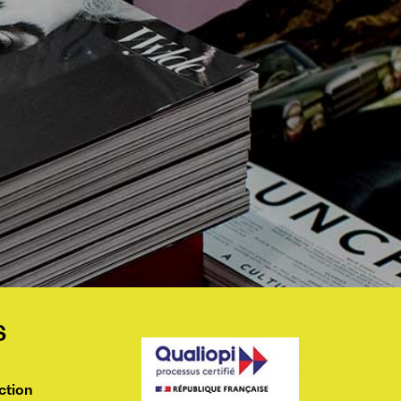
S
ction