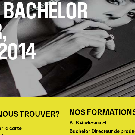
N BACHELOR
,
2014
NOS FORMATION
NOUS TROUVER?
BTS Audiovisuel
r la carte
Bachelor Directeur de produ