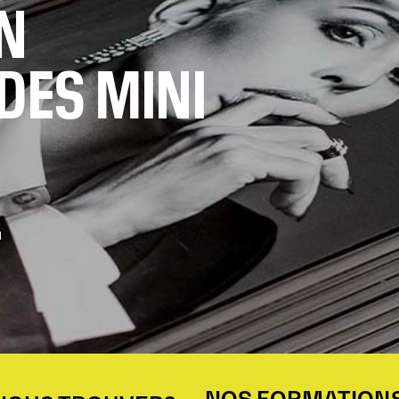
N
DES MINI
L