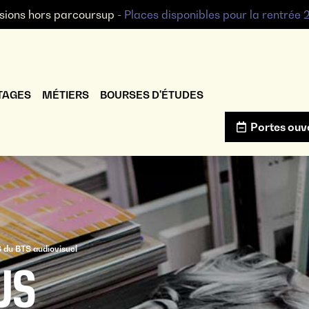
sions hors parcoursup -
Places disponibles pour la rentrée
TAGES
MÉTIERS
BOURSES D'ÉTUDES
Portes ouv
 du BTS audiovisuel
US