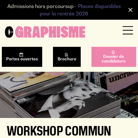
Admissions hors parcoursup -
Places disponibles
pour la rentrée 2026
Dossier de
Portes ouvertes
Brochure
candidature
WORKSHOP COMMUN