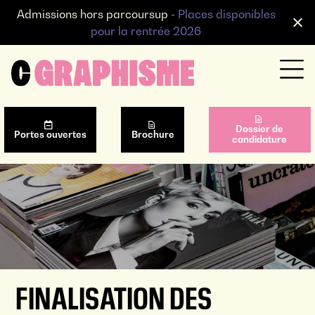
Admissions hors parcoursup -
Places disponibles
pour la rentrée 2026
Dossier de
Portes ouvertes
Brochure
candidature
FINALISATION DES