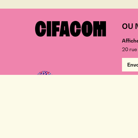
OU 
Affiche
20 rue
Envo
CON
01 59 
Cifacom est membre du Réseau Galileo
Global Education France Société par
actions simplifiées au capital de 102 691
775 € 752 994 566 R.C.S Paris
-
Établissement d'Enseignement Supéri