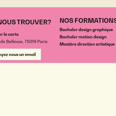
NOS FORMATION
NOUS TROUVER?
Bachelor design graphique
r la carte
Bachelor motion design
 de Bellevue, 75019 Paris
Mastère direction artistique
yez nous un email
TACT
13 36 07
eur Technique privé - Copyright @ 2026 - Cifacom -
Mentions Légales