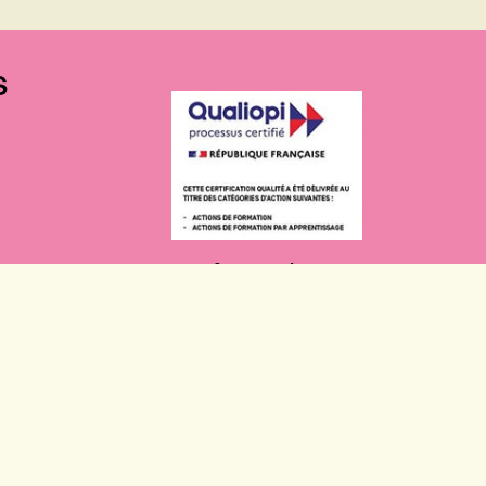
S
Certificat Qualiopi
-
Règlement intérieur
-
Accessibilité : non conforme
-