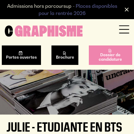
Admissions hors parcoursup -
Places disponibles
pour la rentrée 2026
Dossier de
Portes ouvertes
Brochure
candidature
JULIE - ETUDIANTE EN BTS