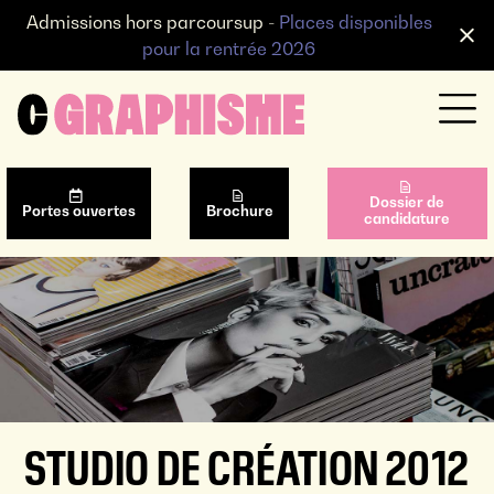
Admissions hors parcoursup -
Places disponibles
pour la rentrée 2026
Dossier de
Portes ouvertes
Brochure
candidature
STUDIO DE CRÉATION 2012