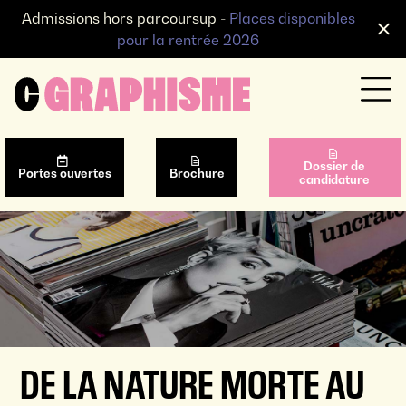
Admissions hors parcoursup -
Places disponibles
pour la rentrée 2026
Dossier de
Portes ouvertes
Brochure
candidature
DE LA NATURE MORTE AU