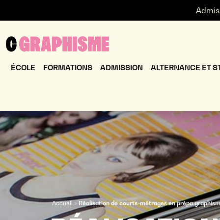
Admis
ÉCOLE
FORMATIONS
ADMISSION
ALTERNANCE ET S
Accueil
>
Réalisation de courts-métrages en prépa graphis
Vous êtes ici