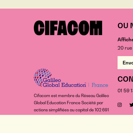
OU 
Affiche
20 rue
Envo
CON
01 59 
Cifacom est membre du Réseau Galileo
Global Education France Société par
actions simplifiées au capital de 102 691
775 € 752 994 566 R.C.S Paris
-
Établissement d'Enseignement Supéri