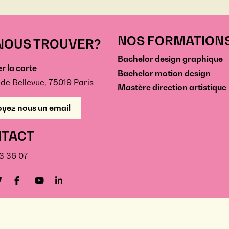
NOS FORMATION
NOUS TROUVER?
Bachelor design graphique
r la carte
Bachelor motion design
 de Bellevue, 75019 Paris
Mastère direction artistique
yez nous un email
TACT
13 36 07
eur Technique privé - Copyright @ 2026 - Cifacom -
Mentions Légales