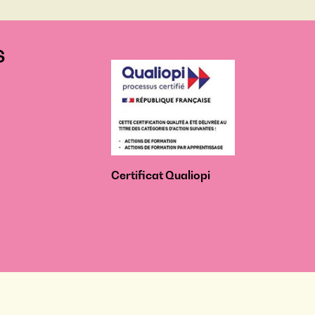
S
Certificat Qualiopi
-
Règlement intérieur
-
Accessibilité : non conforme
-