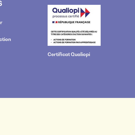
S
r
ction
Certificat Qualiopi
-
Règlement intérieur
-
Accessibilité : non conforme
-
Indicateurs CFA