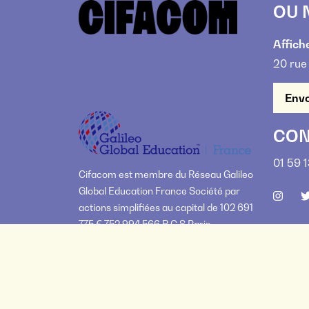
OU 
Affiche
20 rue
Envo
CON
01 59 
Cifacom est membre du Réseau Galileo
Global Education France Société par
actions simplifiées au capital de 102 691
775 € 752 994 566 R.C.S Paris
-
Établissement d'Enseignement Supéri