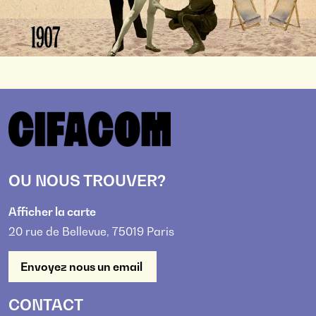
OU NOUS TROUVER?
Afficher la carte
20 rue de Bellevue, 75019 Paris
Envoyez nous un email
CONTACT