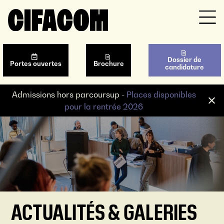
Dossier de
Portes ouvertes
Brochure
candidature
Admissions hors parcoursup -
Places disponibles
pour la rentrée 2026
ACTUALITÉS & GALERIES