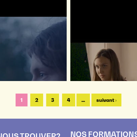
PAGES
1
2
3
4
…
suivant ›
NOS FORMATION
NOUS TROUVER?