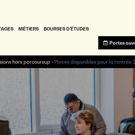
TAGES
MÉTIERS
BOURSES D'ÉTUDES
Portes ouv
sions hors parcoursup -
Places disponibles pour la rentrée