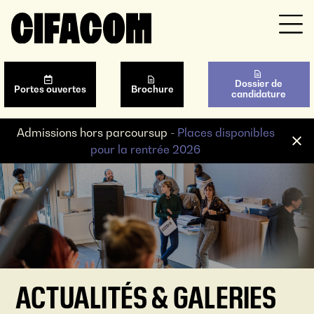
Dossier de
Portes ouvertes
Brochure
candidature
Admissions hors parcoursup -
Places disponibles
pour la rentrée 2026
ACTUALITÉS & GALERIES