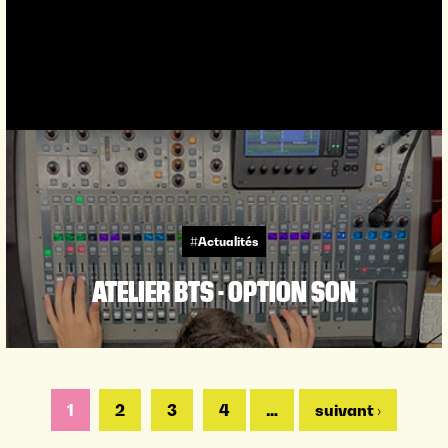
#Actualités
ATELIER BTS - OPTION SON
PAGES
1
2
3
4
…
suivant ›