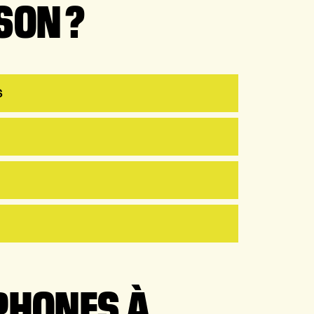
SON ?
S
PHONES À