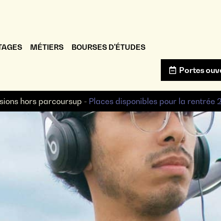
TAGES
MÉTIERS
BOURSES D'ÉTUDES
Portes ouv
sions hors parcoursup -
Places disponibles pour la rentrée