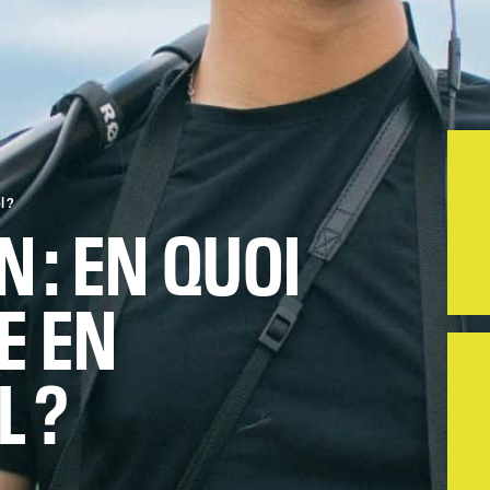
l ?
N : EN QUOI
E EN
L ?