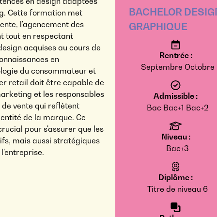
étences en design adaptées
BACHELOR DESIG
. Cette formation met
ente, l’agencement des
GRAPHIQUE
nt tout en respectant
design acquises au cours de
Rentrée :
connaissances en
Septembre
Octobre
hologie du consommateur et
r retail doit être capable de
marketing et les responsables
Admissible :
de vente qui reflètent
Bac
Bac+1
Bac+2
identité de la marque. Ce
crucial pour s'assurer que les
Niveau :
fs, mais aussi stratégiques
Bac+3
l'entreprise.
Diplôme :
Titre de niveau 6